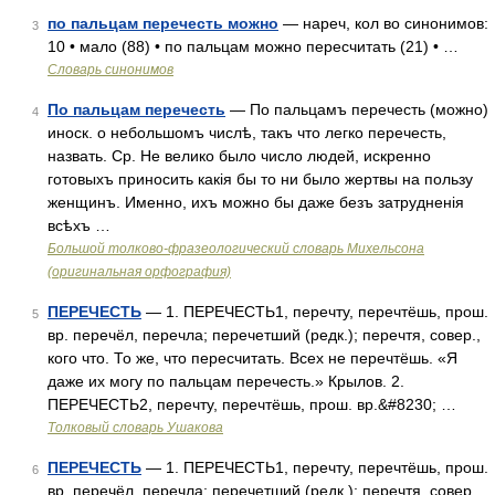
по пальцам перечесть можно
— нареч, кол во синонимов:
3
10 • мало (88) • по пальцам можно пересчитать (21) • …
Словарь синонимов
По пальцам перечесть
— По пальцамъ перечесть (можно)
4
иноск. о небольшомъ числѣ, такъ что легко перечесть,
назвать. Ср. Не велико было число людей, искренно
готовыхъ приносить какія бы то ни было жертвы на пользу
женщинъ. Именно, ихъ можно бы даже безъ затрудненія
всѣхъ …
Большой толково-фразеологический словарь Михельсона
(оригинальная орфография)
ПЕРЕЧЕСТЬ
— 1. ПЕРЕЧЕСТЬ1, перечту, перечтёшь, прош.
5
вр. перечёл, перечла; перечетший (редк.); перечтя, совер.,
кого что. То же, что пересчитать. Всех не перечтёшь. «Я
даже их могу по пальцам перечесть.» Крылов. 2.
ПЕРЕЧЕСТЬ2, перечту, перечтёшь, прош. вр.&#8230; …
Толковый словарь Ушакова
ПЕРЕЧЕСТЬ
— 1. ПЕРЕЧЕСТЬ1, перечту, перечтёшь, прош.
6
вр. перечёл, перечла; перечетший (редк.); перечтя, совер.,