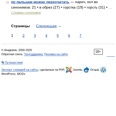
по пальцам можно пересчитать
— нареч, кол во
10
синонимов: 21 • в обрез (27) • горстка (19) • горсть (31) • …
Словарь синонимов
Страницы
Следующая
→
1
2
3
4
5
6
7
© Академик, 2000-2026
18+
Обратная связь:
Техподдержка
,
Реклама на сайте
👣 Путешествия
Экспорт словарей на сайты
, сделанные на PHP,
Joomla,
Drupal,
WordPress, MODx.