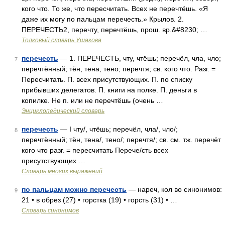
кого что. То же, что пересчитать. Всех не перечтёшь. «Я
даже их могу по пальцам перечесть.» Крылов. 2.
ПЕРЕЧЕСТЬ2, перечту, перечтёшь, прош. вр.&#8230; …
Толковый словарь Ушакова
перечесть
— 1. ПЕРЕЧЕСТЬ, чту, чтёшь; перечёл, чла, чло;
7
перечтённый; тён, тена, тено; перечтя; св. кого что. Разг. =
Пересчитать. П. всех присутствующих. П. по списку
прибывших делегатов. П. книги на полке. П. деньги в
копилке. Не п. или не перечтёшь (очень …
Энциклопедический словарь
перечесть
— I чту/, чтёшь; перечёл, чла/, чло/;
8
перечтённый; тён, тена/, тено/; перечтя/; св. см. тж. перечёт
кого что разг. = пересчитать Перече/сть всех
присутствующих …
Словарь многих выражений
по пальцам можно перечесть
— нареч, кол во синонимов:
9
21 • в обрез (27) • горстка (19) • горсть (31) • …
Словарь синонимов